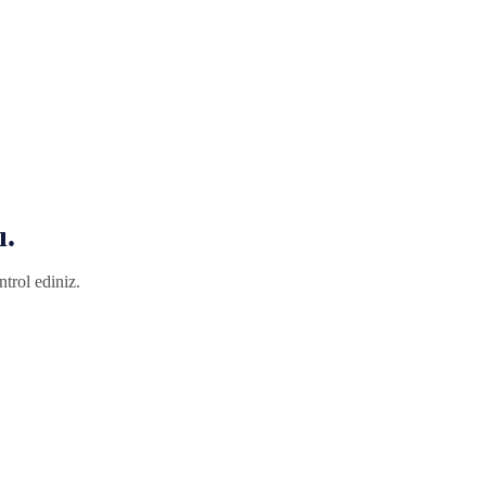
ı.
trol ediniz.