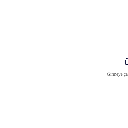
Ü
Girmeye çal